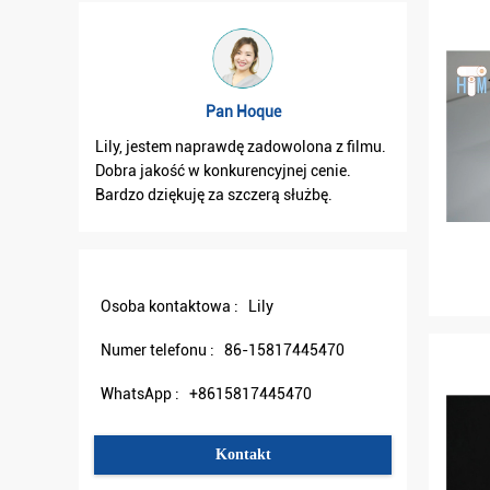
Pan Hoque
Lily, jestem naprawdę zadowolona z filmu.
Lily, otr
Dobra jakość w konkurencyjnej cenie.
dobry. I 
Bardzo dziękuję za szczerą służbę.
Osoba kontaktowa :
Lily
Numer telefonu :
86-15817445470
WhatsApp :
+8615817445470
Kontakt