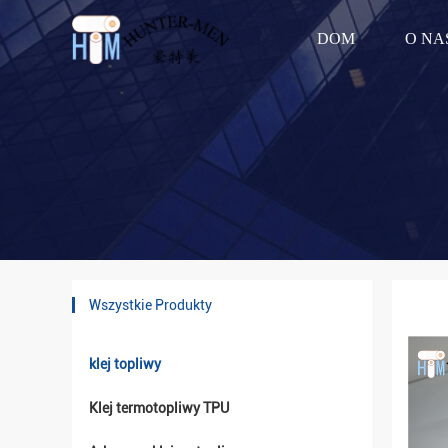
DOM
O NA
Wszystkie Produkty
klej topliwy
Klej termotopliwy TPU