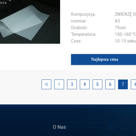
Kompozycja:
ZWIERZĘ 
rozmiar:
A3
Grubość:
75um
Temperatura:
150-160 
Czas:
10-15 sek
Najlepsza cena
3
4
5
6
7
O Nas