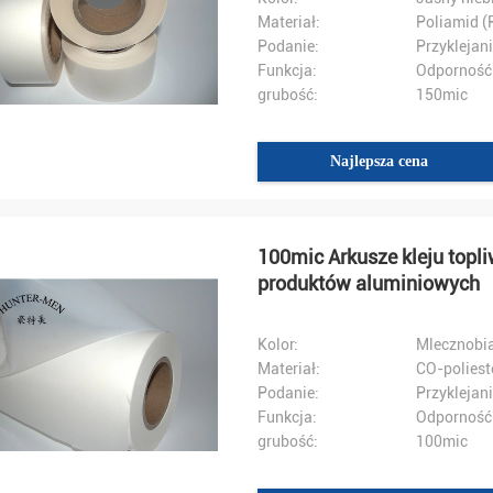
Materiał:
Poliamid (
Podanie:
Przyklejani
Funkcja:
Odporność 
grubość:
150mic
Najlepsza cena
100mic Arkusze kleju topli
produktów aluminiowych
Kolor:
Mlecznobia
Materiał:
CO-poliest
Podanie:
Przyklejani
Funkcja:
Odporność 
grubość:
100mic