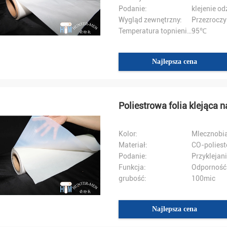
Podanie:
klejenie od
Wygląd zewnętrzny:
Przezroczy
Temperatura topnienia:
95℃
Najlepsza cena
Poliestrowa folia klejąca 
Kolor:
Mlecznobia
Materiał:
CO-poliest
Podanie:
Przyklejani
Funkcja:
Odporność 
grubość:
100mic
Najlepsza cena