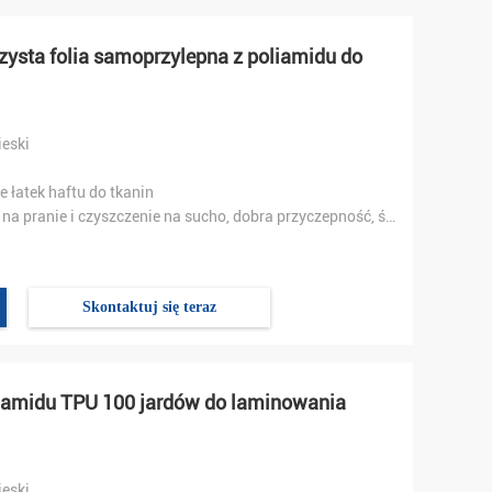
ysta folia samoprzylepna z poliamidu do
ieski
e łatek haftu do tkanin
Odporność na pranie i czyszczenie na sucho, dobra przyczepność, środowisko naturalne
Skontaktuj się teraz
liamidu TPU 100 jardów do laminowania
ieski