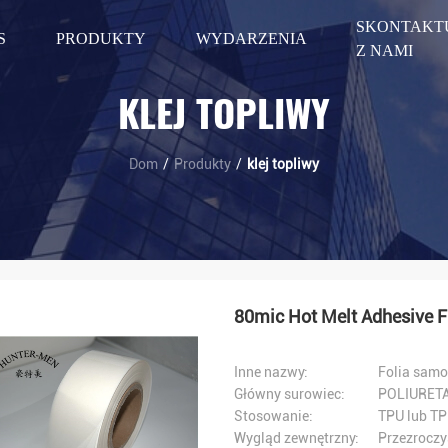
SKONTAKTU
S
PRODUKTY
WYDARZENIA
Z NAMI
KLEJ TOPLIWY
Dom
/
Produkty
/
klej topliwy
80mic Hot Melt Adhesive 
Inne nazwy:
Folia samo
Główny surowiec:
POLIURET
Stosowanie:
TPU lub TP
Wygląd zewnętrzny:
Przezroczy