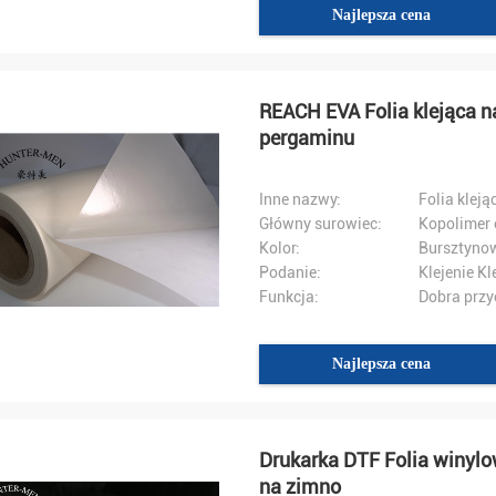
Najlepsza cena
REACH EVA Folia klejąca n
pergaminu
Inne nazwy:
Folia klej
Główny surowiec:
Kopolimer 
Kolor:
Bursztynow
Podanie:
Klejenie Kl
Funkcja:
Dobra prz
Najlepsza cena
Drukarka DTF Folia winylo
na zimno