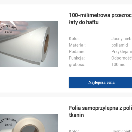
100-milimetrowa przezrocz
łaty do haftu
Kolor:
Jasny nieb
Materiał:
poliamid
Podanie:
Przyklejani
Funkcja:
grubość:
100mic
Najlepsza cena
Folia samoprzylepna z po
tkanin
Kolor:
Jasny nieb