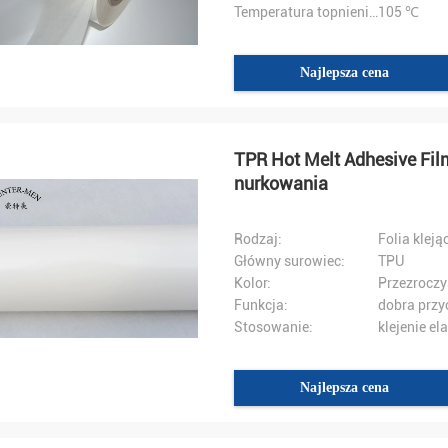
Temperatura topnienia:
105 ℃
Najlepsza cena
TPR Hot Melt Adhesive Fil
nurkowania
Rodzaj:
Folia kleją
Główny surowiec:
TPU
Kolor:
Przezroczy
Funkcja:
dobra przy
Stosowanie:
klejenie e
Najlepsza cena