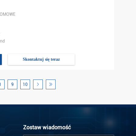
DOMOWE
℃
und
Skontaktuj się teraz
8
9
10
Zostaw wiadomość