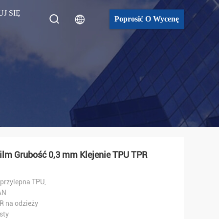
J SIĘ
Poprosić O Wycenę
Film Grubość 0,3 mm Klejenie TPU TPR
przylepna TPU,
AN
R na odzieży
sty