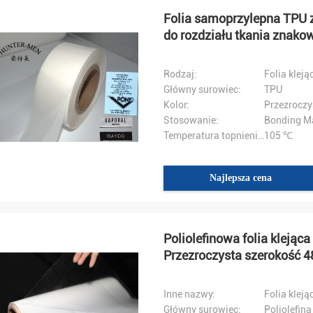
Folia samoprzylepna TPU 
do rozdziału tkania znako
Rodzaj:
Folia kleją
Pan Hernan
Pan Sergey Abayev
Główny surowiec:
TPU
zymałem twój towar, jest bardzo
Kolor:
Przezroczy
Dobra obsługa i szybka wysyłka.
dzięki za miłą współpracę!
Stosowanie:
Bonding Ma
Temperatura topnienia:
105 ℃
Najlepsza cena
Poliolefinowa folia klejąc
Przezroczysta szerokość 
Inne nazwy:
Folia klej
Główny surowiec:
Poliolefina