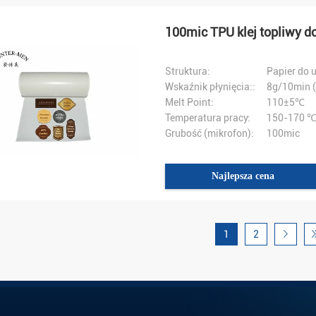
100mic TPU klej topliwy do
Struktura:
Papier do 
Wskaźnik płynięcia::
8g/10min 
Melt Point:
110±5℃
Temperatura pracy:
150-170 
Grubość (mikrofon):
100mic
Najlepsza cena
1
2