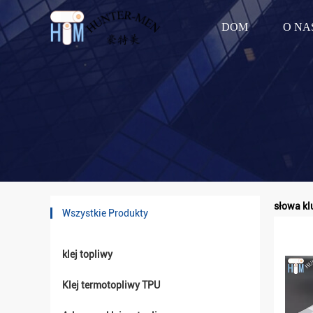
DOM
O NA
słowa klu
Wszystkie Produkty
klej topliwy
Klej termotopliwy TPU