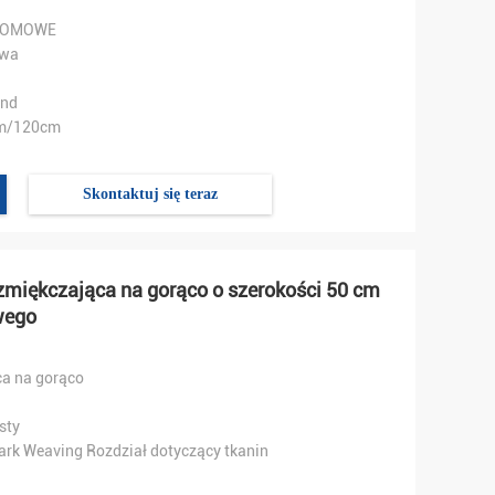
DOMOWE
owa
und
m/120cm
Skontaktuj się teraz
zmiękczająca na gorąco o szerokości 50 cm
wego
ca na gorąco
sty
rk Weaving Rozdział dotyczący tkanin