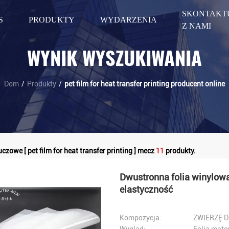
SKONTAKTU
S
PRODUKTY
WYDARZENIA
Z NAMI
WYNIK WYSZUKIWANIA
Dom
/
Produkty
/
pet film for heat transfer printing producent online
czowe [ pet film for heat transfer printing ] mecz
11
produkty.
Dwustronna folia winylow
elastyczność
Kompozycja:
ZWIERZĘ 