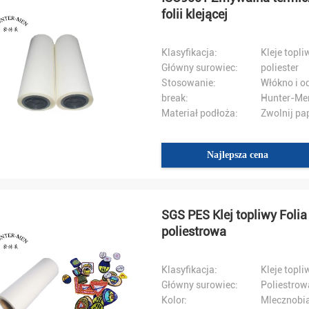
folii klejącej
Klasyfikacja:
Kleje topli
Główny surowiec:
poliester
Stosowanie:
Włókno i o
break:
Hunter-Me
Materiał podłoża:
Zwolnij pa
Najlepsza cena
SGS PES Klej topliwy Folia
poliestrowa
Klasyfikacja:
Kleje topli
Główny surowiec:
Poliestrow
Kolor:
Mlecznobia