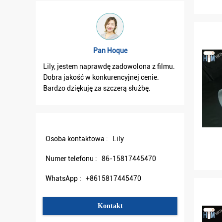
Pan Hoque
Lily, jestem naprawdę zadowolona z filmu.
Lily, otr
Dobra jakość w konkurencyjnej cenie.
dobry. I 
Bardzo dziękuję za szczerą służbę.
Osoba kontaktowa :
Lily
Numer telefonu :
86-15817445470
WhatsApp :
+8615817445470
Kontakt