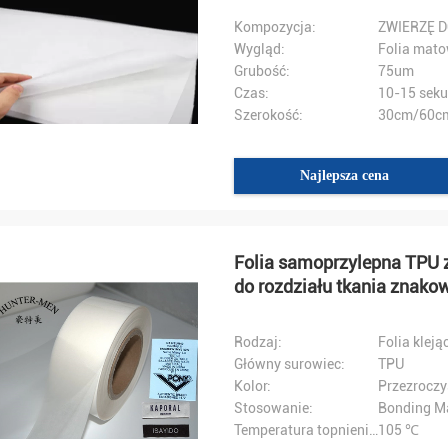
Kompozycja:
ZWIERZĘ 
Wygląd:
Folia mat
Grubość:
75um
Czas:
10-15 sek
Szerokość:
30cm/60c
Najlepsza cena
Folia samoprzylepna TPU 
do rozdziału tkania znako
Rodzaj:
Folia kleją
Główny surowiec:
TPU
Kolor:
Przezroczy
Stosowanie:
Bonding Ma
Temperatura topnienia:
105 ℃