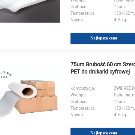
Wygląd:
Folia mat
Grubość:
75um
Temperatura:
150-160 
Nacisk:
4-5 kg
Najlepsza cena
75um Grubość 60 cm Szero
PET do drukarki cyfrowej
Kompozycja:
ZWIERZĘ 
Wygląd:
Folia mat
Grubość:
75um
Temperatura:
150-160 
Nacisk:
4-5 kg
Najlepsza cena