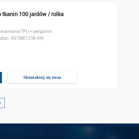
 tkanin 100 jardów / rolka
uwalniania TPU + pergamin
(stan: ASTMD1238-04)
℃
Skontaktuj się teraz