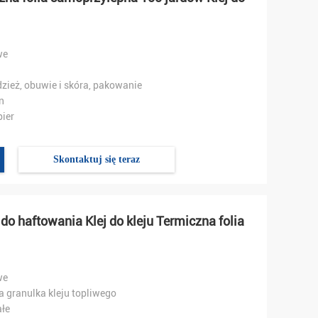
we
dzież, obuwie i skóra, pakowanie
n
pier
Skontaktuj się teraz
 do haftowania Klej do kleju Termiczna folia
we
a granulka kleju topliwego
łe