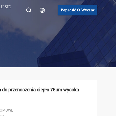
J SIĘ
Poprosić O Wycenę
a do przenoszenia ciepła 75um wysoka
DOMOWE