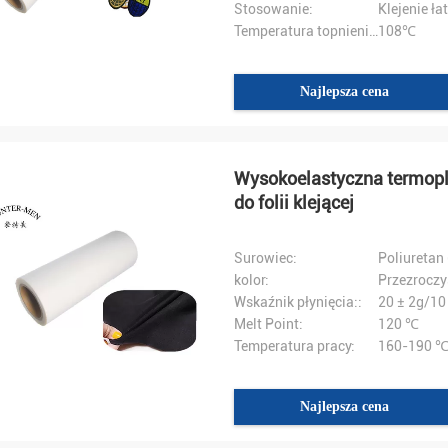
Stosowanie:
Klejenie ł
Temperatura topnienia:
108℃
Najlepsza cena
Wysokoelastyczna termopla
do folii klejącej
Surowiec:
Poliuretan
kolor:
Przezroczy
Wskaźnik płynięcia::
20 ± 2g/10
Melt Point:
120 ℃
Temperatura pracy:
160-190 
Najlepsza cena