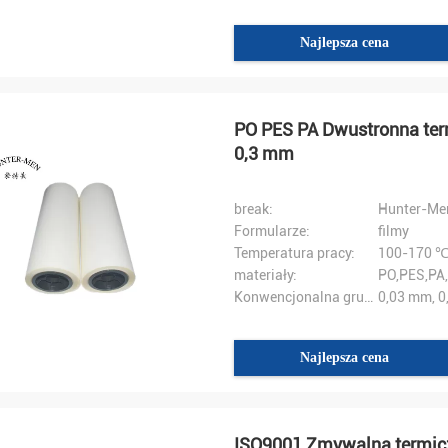
Najlepsza cena
PO PES PA Dwustronna ter
0,3 mm
break:
Hunter-Me
Formularze:
filmy
Temperatura pracy:
100-170 
materiały:
PO,PES,PA
Konwencjonalna grubość:
0,03 mm, 0
Najlepsza cena
ISO9001 Zmywalna termicz